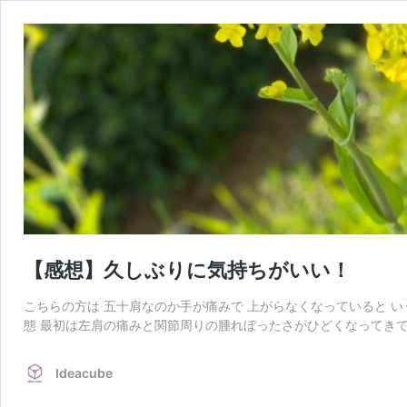
【感想】久しぶりに気持ちがいい！
こちらの方は 五十肩なのか手が痛みで 上がらなくなっていると 
態 最初は左肩の痛みと関節周りの腫れぼったさがひどくなってきて
Ideacube