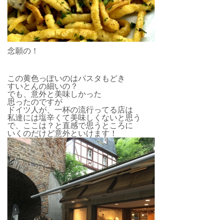
念願の！
この黄色っぽいのはパスタもどき
すいとんの細いの？
でも、意外と美味しかった
思ったのですが
ドイツ人が、一杯の流行ってる店は
私達には塩辛くて美味しくないと思う
で、ここは？と直感で思うところに
いくのだけど意外といけます！