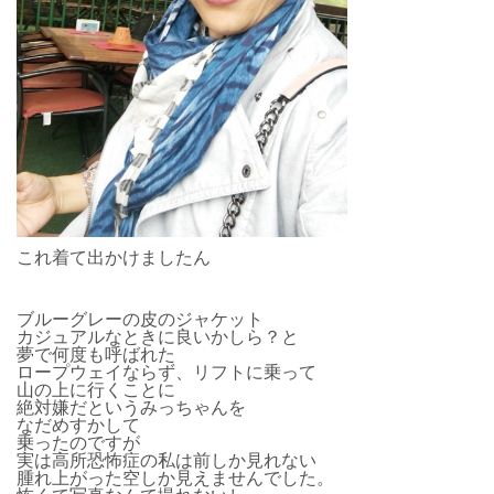
これ着て出かけましたん
ブルーグレーの皮のジャケット
カジュアルなときに良いかしら？と
夢で何度も呼ばれた
ロープウェイならず、リフトに乗って
山の上に行くことに
絶対嫌だというみっちゃんを
なだめすかして
乗ったのですが
実は高所恐怖症の私は前しか見れない
腫れ上がった空しか見えませんでした。