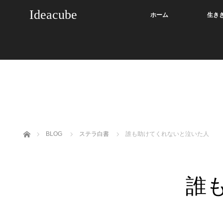
Ideacube
ホーム
生き
ホーム
BLOG
ステラ白書
誰も助けてくれないと泣いた人
誰