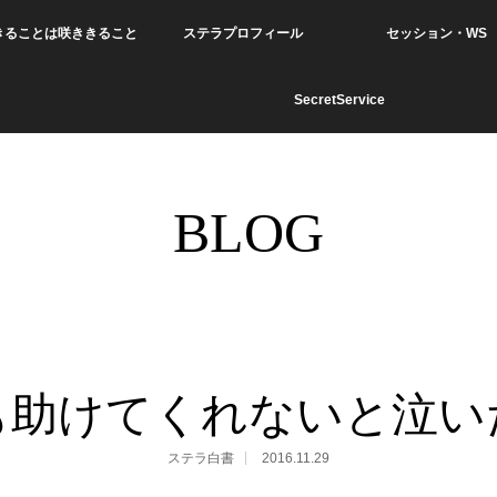
きることは咲ききること
ステラプロフィール
セッション・WS
SecretService
BLOG
も助けてくれないと泣い
ステラ白書
2016.11.29