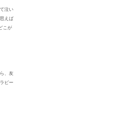
て泣い
思えば
どこが
ら、友
ラピー