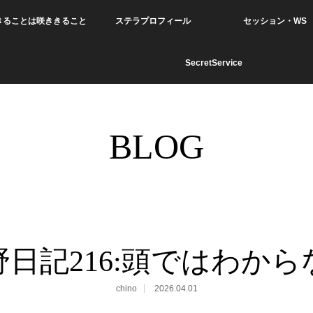
きることは咲ききること
ステラプロフィール
セッション・WS
SecretService
BLOG
野日記216:頭ではわから
chino
2026.04.01