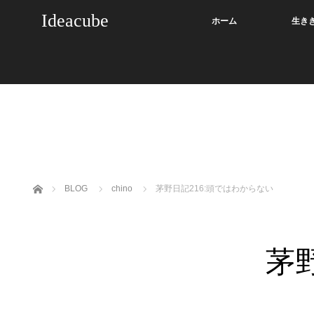
Ideacube
ホーム
生き
ホーム
BLOG
chino
茅野日記216:頭ではわからない
茅