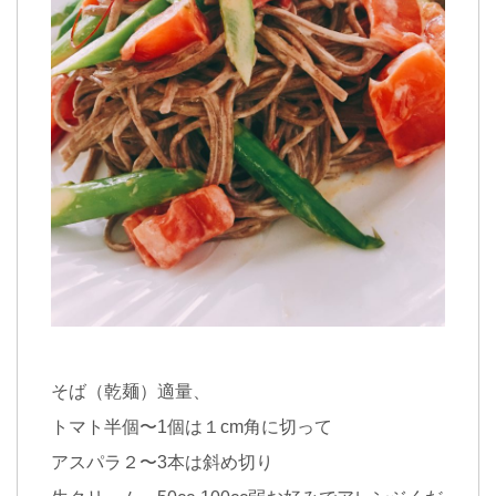
そば（乾麺）適量、
トマト半個〜1個は１cm角に切って
アスパラ２〜3本は斜め切り