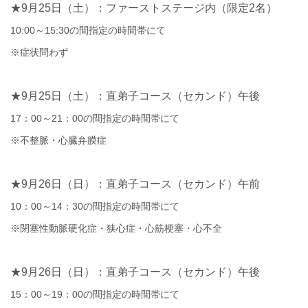
★9
月
25
日（土）：ファーストステージ内（限定
2
名）
10:00
～
15:30
の間指定の時間帯にて
※
症状問わず
★9
月
25
日（土）：直弟子コース（セカンド）午後
17
：
00
～
21
：
00
の間指定の時間帯にて
※
不整脈・心臓弁膜症
★9
月
26
日（日）：直弟子コース（セカンド）午前
10
：
00
～
14
：
30
の間指定の時間帯にて
※
閉塞性動脈硬化症・狭心症・心筋梗塞・心不全
★9
月
26
日（日）：直弟子コース（セカンド）午後
15
：
00
～
19
：
00
の間指定の時間帯にて