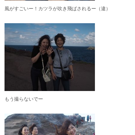
風がすごいー！カツラが吹き飛ばされるー（違）
もう撮らないでー