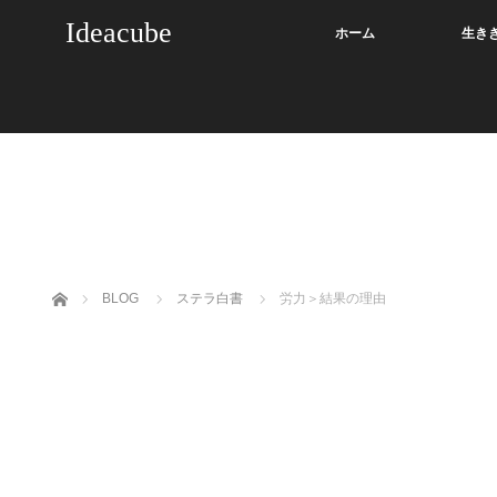
Ideacube
ホーム
生き
ホーム
BLOG
ステラ白書
労力＞結果の理由