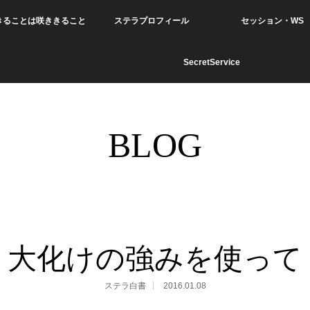
きることは咲ききること
ステラプロフィール
セッション・WS
SecretService
BLOG
大化けの強みを使って
ステラ白書
2016.01.08