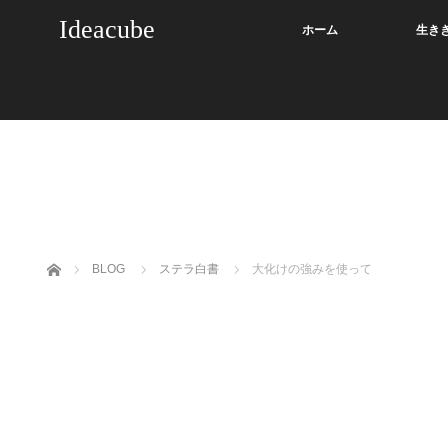
Ideacube
ホーム
生き
ホーム
BLOG
ステラ白書
大化けの強みを使って