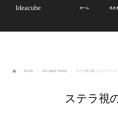
Ideacube
ホーム
生き
ホーム
BLOG
Sol Lights Tuning
ステラ視の書（ビューイング
ステラ視