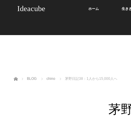
Ideacube
ホーム
生き
ホーム
BLOG
chino
茅野日記38：1人から15,000人へ
茅野