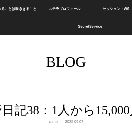
きることは咲ききること
ステラプロフィール
セッション・WS
SecretService
BLOG
日記38：1人から15,00
chino
2025.09.07