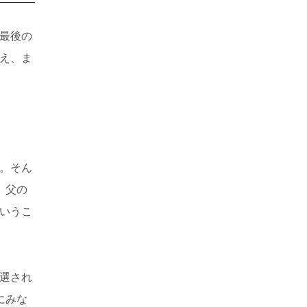
最後の
え、ま
。そん
。父の
いうこ
選され
にみな