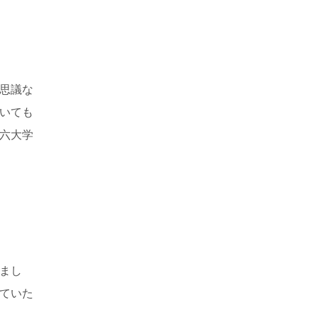
思議な
いても
六大学
まし
ていた