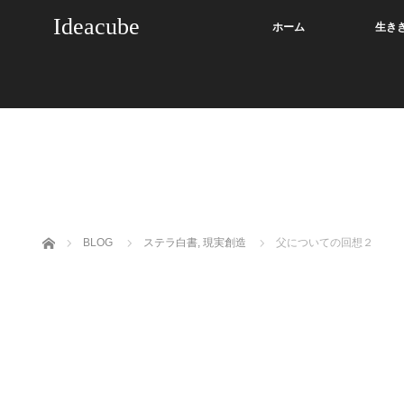
Ideacube
ホーム
生き
ホーム
BLOG
ステラ白書
,
現実創造
父についての回想２