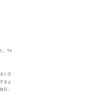
た。TV
ると父
するよ
休日」