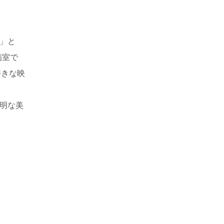
」と
病室で
好きな映
明な美