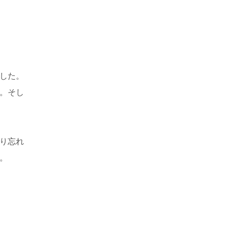
した。
。そし
り忘れ
。