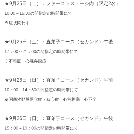
★9
月
25
日（土）：ファーストステージ内（限定
2
名）
10:00
～
15:30
の間指定の時間帯にて
※
症状問わず
★9
月
25
日（土）：直弟子コース（セカンド）午後
17
：
00
～
21
：
00
の間指定の時間帯にて
※
不整脈・心臓弁膜症
★9
月
26
日（日）：直弟子コース（セカンド）午前
10
：
00
～
14
：
30
の間指定の時間帯にて
※
閉塞性動脈硬化症・狭心症・心筋梗塞・心不全
★9
月
26
日（日）：直弟子コース（セカンド）午後
15
：
00
～
19
：
00
の間指定の時間帯にて