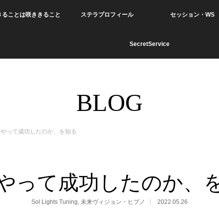
きることは咲ききること
ステラプロフィール
セッション・WS
SecretService
BLOG
うやって成功したのか、を知る
やって成功したのか、
Sol Lights Tuning
,
未来ヴィジョン・ヒプノ
2022.05.26