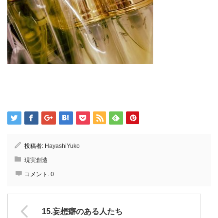
投稿者:
HayashiYuko
現実創造
コメント:
0
15.妄想癖のある人たち