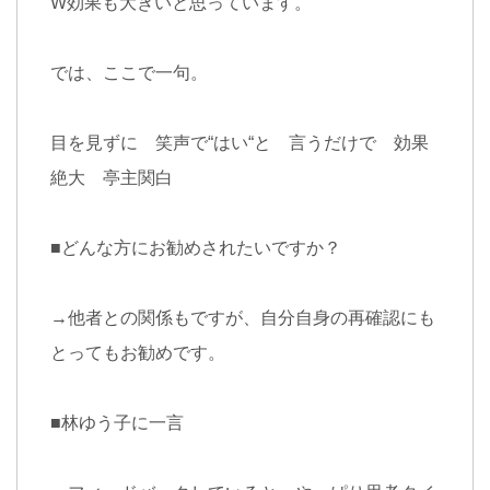
W
効果も大きいと思っています。
では、ここで一句。
目を見ずに 笑声で
“
はい
“
と 言うだけで 効果
絶大 亭主関白
■
どんな方にお勧めされたいですか？
→
他者との関係もですが、自分自身の再確認にも
とってもお勧めです。
■
林ゆう子に一言