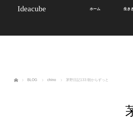
Ideacube
ホーム
生き
ホーム
BLOG
chino
茅野日記133:朝からずっと