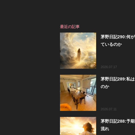
最近の記事
茅野日記290:何
ているのか
2026.07.17
茅野日記289:私
のか
2026.07.11
茅野日記288:予
流れ