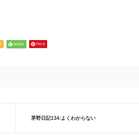
S
feedly
Pin it
茅野日記134:よくわからない