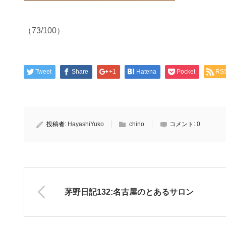
（73/100）
Tweet
Share
+1
Hatena
Pocket
RS
投稿者:
HayashiYuko
chino
コメント:
0
茅野日記132:名古屋のとあるサロン