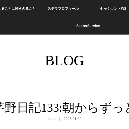
きることは咲ききること
ステラプロフィール
セッション・WS
SecretService
BLOG
茅野日記133:朝からずっ
chino
2026.01.08