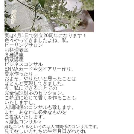
実は4月1日で独立20周年になります！
色々やってきましたよね、私。
ヒーリングサロン
お料理教室
各種講座
招致講座
ビジネスコンサル
ENMAカードやダイアリー作り、
香水作ったり…
およそ、やりたいと思ったことは
ほとんど実現してきました。
今、私にできることでの
完全個別対応のセッション。
ご希望に応じて香りを作ることも
いたしますし、
人間関係のコンサルも致します。
また、あなたに必要なものを
ご提案いたします。
＜縁起コンサル＞
縁起コンサルというのは人間関係のコンサルです。
見て欲しい方たちの生年月日がわかれ