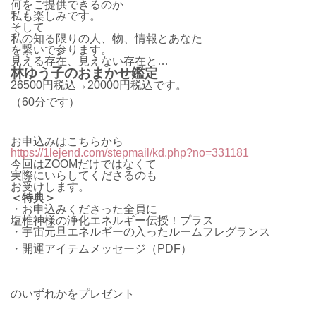
何をご提供できるのか
私も楽しみです。
そして
私の知る限りの人、物、情報とあなた
を繋いで参ります。
見える存在、見えない存在と…
林ゆう子のおまかせ鑑定
26500円税込→20000円税込です。
（60分です）
お申込みはこちらから
https://1lejend.com/stepmail/kd.php?no=331181
今回はZOOMだけではなくて
実際にいらしてくださるのも
お受けします。
＜特典＞
・お申込みくださった全員に
塩椎神様の浄化エネルギー伝授！プラス
・宇宙元旦エネルギーの入ったルームフレグランス
・開運アイテムメッセージ（PDF）
のいずれかをプレゼント