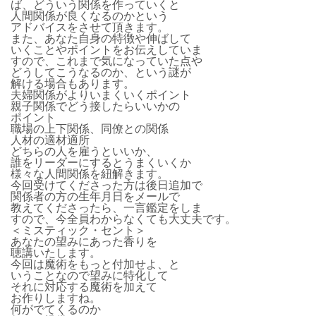
ば、どういう関係を作っていくと
人間関係が良くなるのかという
アドバイスをさせて頂きます。
また、あなた自身の特徴や伸ばして
いくことやポイントをお伝えしていま
すので、これまで気になっていた点や
どうしてこうなるのか、という謎が
解ける場合もあります。
夫婦関係がよりいまくいくポイント
親子関係でどう接したらいいかの
ポイント
職場の上下関係、同僚との関係
人材の適材適所
どちらの人を雇うといいか、
誰をリーダーにするとうまくいくか
様々な人間関係を紐解きます。
今回受けてくださった方は後日追加で
関係者の方の生年月日をメールで
教えてくださったら、一言鑑定をしま
すので、今全員わからなくても大丈夫です。
＜ミスティック・セント＞
あなたの望みにあった香りを
聴講いたします。
今回は魔術をもっと付加せよ、と
いうことなので望みに特化して
それに対応する魔術を加えて
お作りしますね。
何がでてくるのか