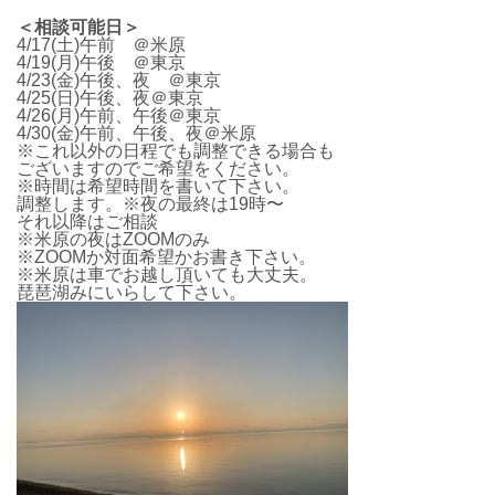
＜相談可能日＞
4/17(土)午前 ＠米原
4/19(月)午後 ＠東京
4/23(金)午後、夜 ＠東京
4/25(日)午後、夜＠東京
4/26(月)午前、午後＠東京
4/30(金)午前、午後、夜＠米原
※これ以外の日程でも調整できる場合も
ございますのでご希望をください。
※時間は希望時間を書いて下さい。
調整します。※夜の最終は19時〜
それ以降はご相談
※米原の夜はZOOMのみ
※ZOOMか対面希望かお書き下さい。
※米原は車でお越し頂いても大丈夫。
琵琶湖みにいらして下さい。