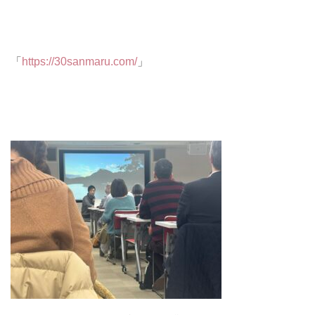
「
https://30sanmaru.com/
」