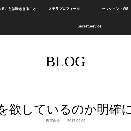
きることは咲ききること
ステラプロフィール
セッション・WS
SecretService
BLOG
を欲しているのか明確
現実創造
2017.09.09