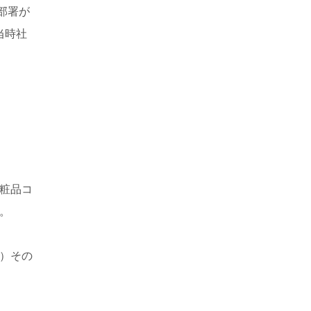
部署が
当時社
粧品コ
。
）その