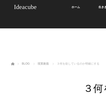
Ideacube
ホーム
生き
ホーム
BLOG
現実創造
３何を欲しているのか明確にする
３何