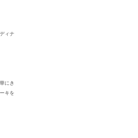
ディナ
華にき
ーキを